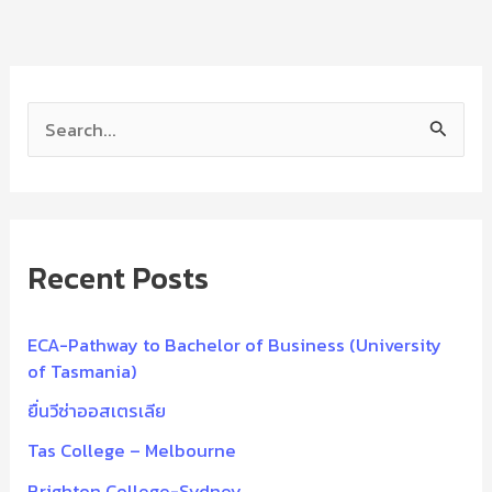
S
e
a
r
Recent Posts
c
h
f
ECA-Pathway to Bachelor of Business (University
of Tasmania)
o
ยื่นวีซ่าออสเตรเลีย
r
:
Tas College – Melbourne
Brighton College-Sydney