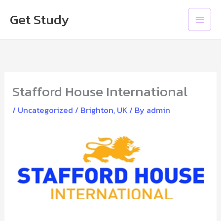
Skip
Main
Get Study
to
Men
content
Stafford House International
/
Uncategorized
/
Brighton
,
UK
/ By
admin