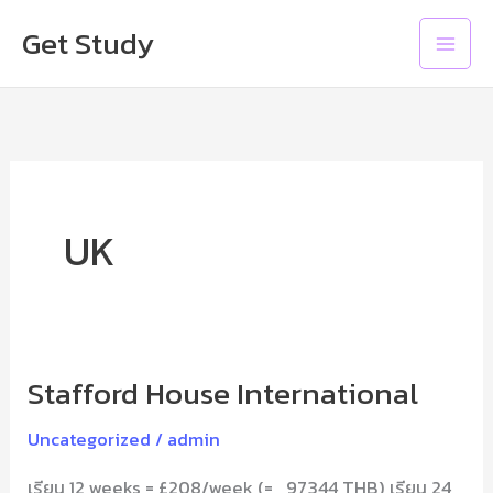
Skip
Main
Get Study
to
Men
content
UK
Stafford House International
Stafford
House
Uncategorized
/
admin
International
เรียน 12 weeks = £208/week (= 97,344 THB) เรียน 24