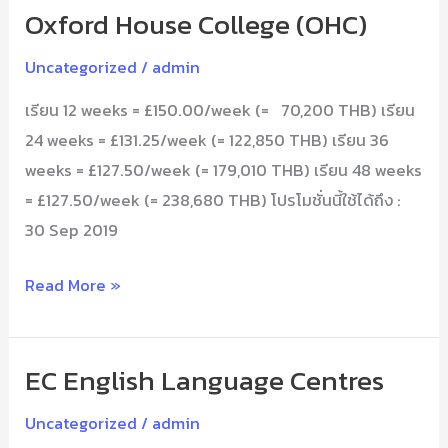
Oxford House College (OHC)
Oxford
House
Uncategorized
/
admin
College
เรียน 12 weeks = £150.00/week (= 70,200 THB) เรียน
(OHC)
24 weeks = £131.25/week (= 122,850 THB) เรียน 36
weeks = £127.50/week (= 179,010 THB) เรียน 48 weeks
= £127.50/week (= 238,680 THB) โปรโมชั่นนี้ใช้ได้ถึง :
30 Sep 2019
Read More »
EC English Language Centres
EC
English
Uncategorized
/
admin
Language