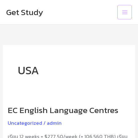
Skip
Main
Get Study
to
Men
content
USA
EC English Language Centres
EC
English
Uncategorized
/
admin
Language
เรียน 12 weeks = $277.50/week (= 106,560 THB) เรียน
Centres