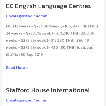
EC English Language Centres
EC
English
Uncategorized
/
admin
Language
เรียน 12 weeks = $277.50/week (= 106,560 THB) เรียน
Centres
24 weeks = $273.75/week (= 210,240 THB) เรียน 36
weeks = $273.75/week (= 315,360 THB) เรียน 48
weeks = $273.75/week (= 420,480 THB) โปรโมชั่นนี้
ใช้ได้ถึง : 30 Sep 2019
Read More »
Stafford House International
Stafford
House
Uncategorized
/
admin
International