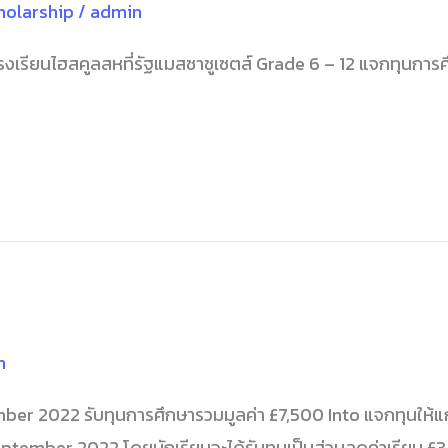
holarship
/
admin
งเรียนไฮสคูลสหที่รัฐแมสซาชูเซตส์ Grade 6 – 12 แจกทุนการ
n
r 2022 รับทุนการศึกษารวมมูลค่า £7,500 Into แจกทุนให้แก่นั
ptember 2022 โดยนักเรียนจะได้รับทุนเป็นส่วนลดค่าเรียน £3