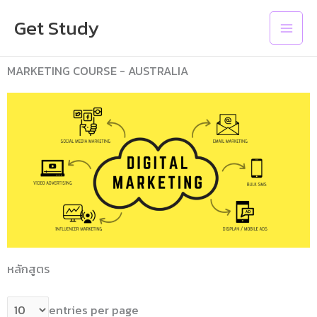
Skip
Main
Get Study
to
Men
content
MARKETING COURSE - AUSTRALIA
หลักสูตร
entries per page