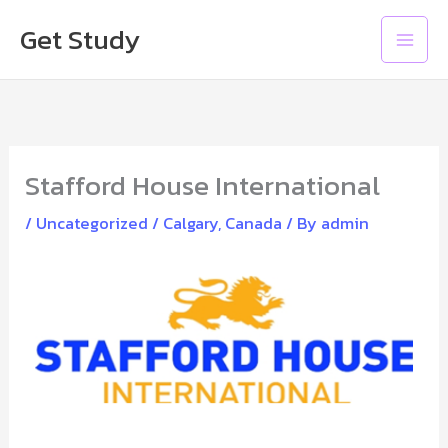
Skip
Main
Get Study
to
Men
content
Stafford House International
/
Uncategorized
/
Calgary
,
Canada
/ By
admin