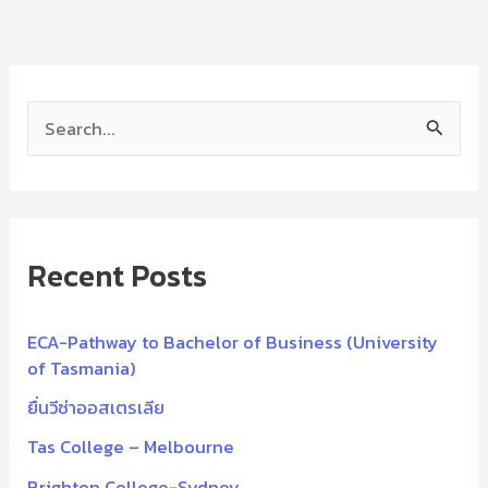
S
e
a
r
Recent Posts
c
h
f
ECA-Pathway to Bachelor of Business (University
of Tasmania)
o
ยื่นวีซ่าออสเตรเลีย
r
:
Tas College – Melbourne
Brighton College-Sydney