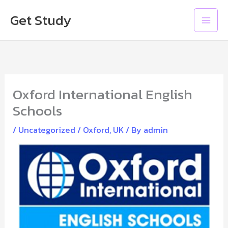
Skip
Main
Get Study
to
Men
content
Oxford International English
Schools
/
Uncategorized
/
Oxford
,
UK
/ By
admin