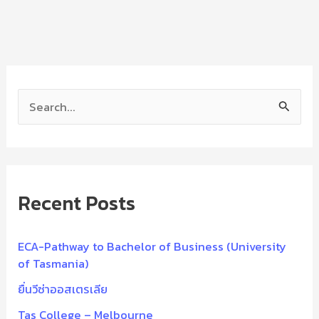
S
e
a
r
Recent Posts
c
h
f
ECA-Pathway to Bachelor of Business (University
of Tasmania)
o
ยื่นวีซ่าออสเตรเลีย
r
:
Tas College – Melbourne