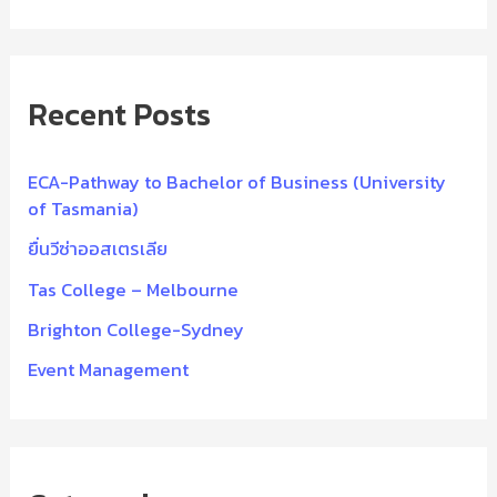
e
a
r
Recent Posts
c
h
f
ECA-Pathway to Bachelor of Business (University
of Tasmania)
o
ยื่นวีซ่าออสเตรเลีย
r
:
Tas College – Melbourne
Brighton College-Sydney
Event Management