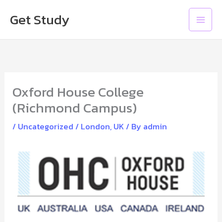
Skip
Main
Get Study
to
Men
content
Oxford House College
(Richmond Campus)
/
Uncategorized
/
London
,
UK
/ By
admin