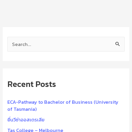
S
e
a
r
Recent Posts
c
h
f
ECA-Pathway to Bachelor of Business (University
of Tasmania)
o
ยื่นวีซ่าออสเตรเลีย
r
:
Tas College – Melbourne