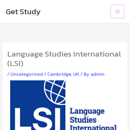
Skip
Main
Get Study
to
Men
content
Language Studies International
(LSI)
/
Uncategorized
/
Cambridge
,
UK
/ By
admin