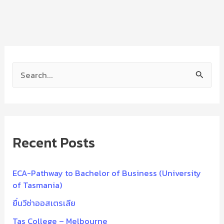
S
e
a
r
Recent Posts
c
h
f
ECA-Pathway to Bachelor of Business (University
of Tasmania)
o
ยื่นวีซ่าออสเตรเลีย
r
:
Tas College – Melbourne