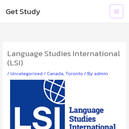
Skip
Main
Get Study
to
Men
content
Language Studies International
(LSI)
/
Uncategorized
/
Canada
,
Toronto
/ By
admin