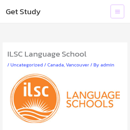
Skip
Main
Get Study
to
Men
content
ILSC Language School
/
Uncategorized
/
Canada
,
Vancouver
/ By
admin