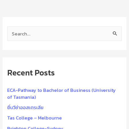
S
e
a
r
Recent Posts
c
h
f
ECA-Pathway to Bachelor of Business (University
of Tasmania)
o
ยื่นวีซ่าออสเตรเลีย
r
:
Tas College – Melbourne
Brighton College-Sydney