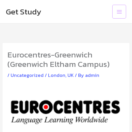
Skip
Main
Get Study
to
Men
content
Eurocentres-Greenwich
(Greenwich Eltham Campus)
/
Uncategorized
/
London
,
UK
/ By
admin