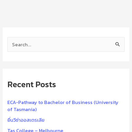
S
e
a
r
Recent Posts
c
h
f
ECA-Pathway to Bachelor of Business (University
of Tasmania)
o
ยื่นวีซ่าออสเตรเลีย
r
:
Tas College – Melbourne