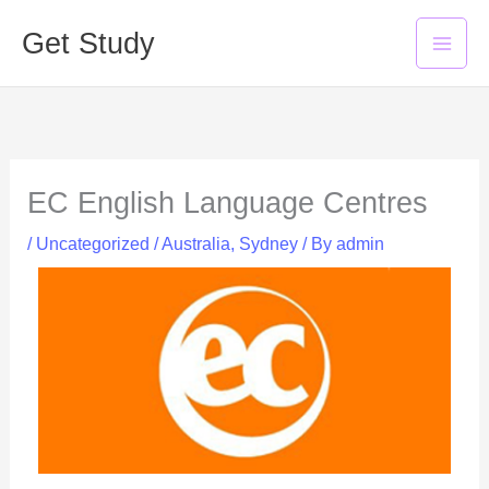
Skip
Mai
Get Study
to
Men
content
EC English Language Centres
/
Uncategorized
/
Australia
,
Sydney
/ By
admin