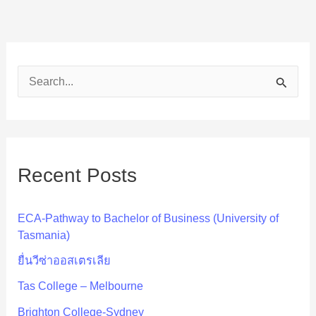
S
e
a
r
Recent Posts
c
h
ECA-Pathway to Bachelor of Business (University of
f
Tasmania)
o
ยื่นวีซ่าออสเตรเลีย
r
Tas College – Melbourne
:
Brighton College-Sydney