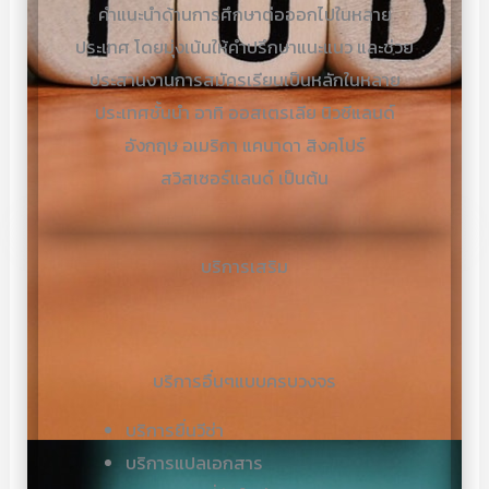
คำแนะนำด้านการศึกษาต่อออกไปในหลาย
ประเทศ โดยมุ่งเน้นให้คำปรึกษาแนะแนว และช่วย
ประสานงานการสมัครเรียนเป็นหลักในหลาย
ประเทศชั้นนำ อาทิ ออสเตรเลีย นิวซีแลนด์
อังกฤษ อเมริกา แคนาดา สิงคโปร์
สวิสเซอร์แลนด์ เป็นต้น
บริการเสริม
บริการอื่นๆแบบครบวงจร
บริการยื่นวีซ่า
บริการแปลเอกสาร