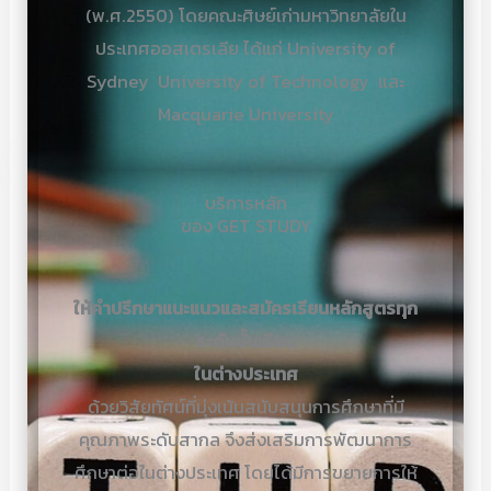
(พ.ศ.2550) โดยคณะศิษย์เก่ามหาวิทยาลัยใน
ประเทศออสเตรเลีย ได้แก่ University of
Sydney University of Technology และ
Macquarie University
บริการหลัก
ของ GET STUDY
ให้คำปรึกษาแนะแนวและสมัครเรียนหลักสูตรทุก
ระดับชั้นเรียน
ในต่างประเทศ
ด้วยวิสัยทัศน์ที่มุ่งเน้นสนับสนุนการศึกษาที่มี
คุณภาพระดับสากล จึงส่งเสริมการพัฒนาการ
ศึกษาต่อในต่างประเทศ โดยได้มีการขยายการให้