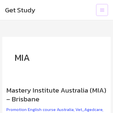
Skip
Main
Get Study
to
Men
content
MIA
Mastery Institute Australia (MIA)
Mastery
Institute
– Brisbane
Australia
Promotion English course Australia
,
Vet_Agedcare
,
(MIA)