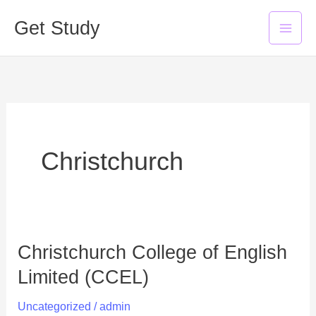
Skip
Mai
Get Study
to
Men
content
Christchurch
Christchurch College of English
Christchurch
College
Limited (CCEL)
of
Uncategorized
/
admin
English