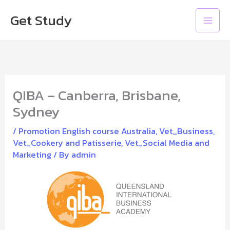
Skip
Main
Get Study
to
Men
content
QIBA – Canberra, Brisbane,
Sydney
/
Promotion English course Australia
,
Vet_Business
,
Vet_Cookery and Patisserie
,
Vet_Social Media and
Marketing
/ By
admin