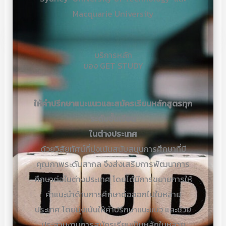
Macquarie University
บริการหลัก
ของ GET STUDY
ให้คำปรึกษาแนะแนวและสมัครเรียนหลักสูตรทุก
ระดับชั้นเรียน
ในต่างประเทศ
ด้วยวิสัยทัศน์ที่มุ่งเน้นสนับสนุนการศึกษาที่มี
คุณภาพระดับสากล จึงส่งเสริมการพัฒนาการ
ศึกษาต่อในต่างประเทศ โดยได้มีการขยายการให้
คำแนะนำด้านการศึกษาต่อออกไปในหลาย
ประเทศ โดยมุ่งเน้นให้คำปรึกษาแนะแนว และช่วย
ประสานงานการสมัครเรียนเป็นหลักในหลาย