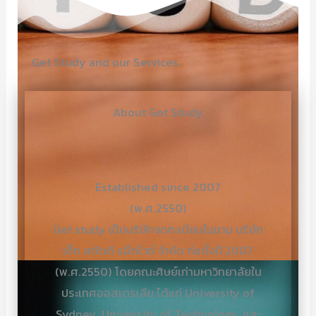
*
Get Study and our Services
About Get Study
Established since 2007
(พ.ศ.2550)
Get study เป็นบริษัทจดทะเบียนในนาม บริษัท
เก็ท สตัดดิ แอ๊ดไวซ์ จำกัด ก่อตั้งปี 2007
(พ.ศ.2550) โดยคณะศิษย์เก่ามหาวิทยาลัยใน
ประเทศออสเตรเลีย ได้แก่ University of
Sydney University of Technology และ