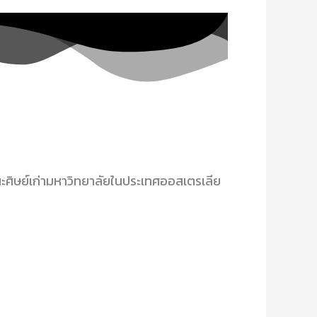
คณะศิษย์เก่ามหาวิทยาลัยในประเทศออสเตรเลีย