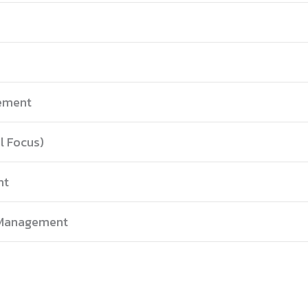
gement
l Focus)
nt
 Management