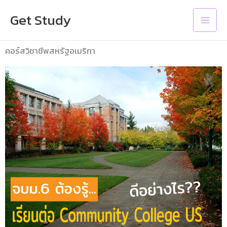
Skip
Main
Get Study
to
Men
content
คอร์สวิชาชีพสหรัฐอเมริกา