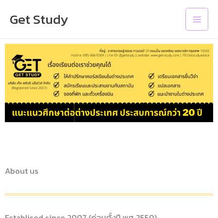
Skip
Main
Get Study
to
Men
content
About us
Establised since 2007 (ก่อนตั้งปี พศ.2550)