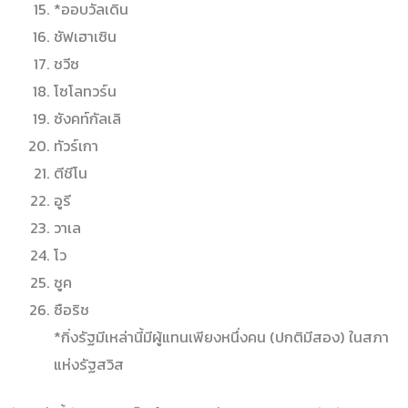
*ออบวัลเดิน
ชัฟเฮาเซิน
ชวีซ
โซโลทวร์น
ซังคท์กัลเลิ
ทัวร์เกา
ตีชีโน
อูรี
วาเล
โว
ซูค
ซือริช
*กิ่งรัฐมีเหล่านี้มีผู้แทนเพียงหนึ่งคน (ปกติมีสอง) ในสภา
แห่งรัฐสวิส