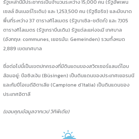
รัฐเหล่านี้มีประชากรเป็นจำนวนระหว่าง 15,000 คน (รัฐอัพเพน
เซลล์ อินเนอร์โรเดิน) และ 1,253,500 คน (รัฐซือริช) และมีขนาด
พื้นที่ระหว่าง 37 ตารางกิโลเมตร (รัฐบาเซิล-ชตัดท์) และ 7,105
ตารางกิโลเมตร (รัฐเกราบึนเดิน) รัฐแต่ละแห่งจะมี เทศบาล
(อังกฤษ: communes, เยอรมัน: Gemeinden) รวมทั้งหมด
2,889 เขตเทศบาล
ชื่อต่อไปนี้เป็นเขตปกครองที่มีดินแดนของสวิตเซอร์แลนด์โอบ
ล้อมอยู่: บือซิงเงิน (Büsingen) เป็นดินแดนของประเทศเยอรมนี
และกัมปีโอเนดีอิตาเลีย (Campione d’Italia) เป็นดินแดนของ
ประเทศอิตาลี
(ขอบคุณข้อมูลจากเวป วิกิพีเดีย)