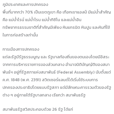
ภูมิประเทศและการปกครอง
พื้นที่มากกว่า 70% เป็นเขตภูเขา คือ เทือกเขาแอลป์ มีแม่น้ำสำคัญ
คือ แม่น้ำไรน์ แม่น้ำโรน แม่น้ำทิซิโน และแม่น้ำอิน
ทรัพยากรธรรมชาติที่สำคัญมีเพียง หินแกรนิต หินปูน และหินที่ใช้
ในการก่อสร้างเท่านั้น
การเมืองการปกครอง
แต่ละรัฐมีรัฐธรรมนูญ และ รัฐบาลท้องถิ่นของตนเองโดยมีอิสระ
จากการบริหารราชการของส่วนกลาง อำนาจนิติบัญญัติของสมา
พันธ์ฯ อยู่ที่รัฐสภาแห่งสมาพันธ์ (Federal Assembly) นับตั้งแต่
ค.ศ. 1848 (พ.ศ. 2391) สวิตเซอร์แลนด์ได้เริ่มใช้ระบบการ
ปกครองประชาธิปไตยแบบรัฐสภา แต่มีลักษณะการรวมตัวของรัฐ
ต่าง ๆ อยู่ภายใต้รัฐบาลกลาง เรียกว่า สมาพันธรัฐ
สมาพันธรัฐสวิสประกอบด้วย 26 รัฐ ได้แก่