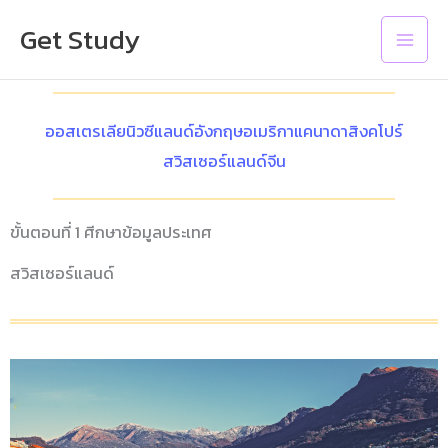
Skip
Main
Get Study
to
Men
content
ออสเตรเลีย
นิวซีแลนด์
อังกฤษ
อเมริกา
แคนาดา
สิงคโปร์
สวิสเซอร์แลนด์
จีน
ขั้นตอนที่ 1 ศีกษาข้อมูลประเทศ
สวิสเซอร์แลนด์