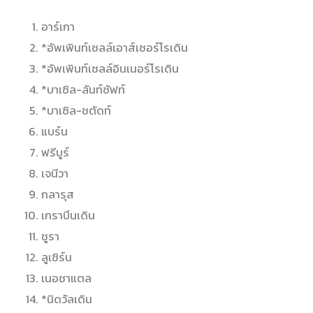
อาร์เกา
*อัพเพินท์เซลล์เอาส์เซอร์โรเดิน
*อัพเพินท์เซลล์อินเนอร์โรเดิน
*บาเซิล-ลันท์ชัฟท์
*บาเซิล-ชตัดท์
แบร์น
ฟรีบูร์
เจนีวา
กลารุส
เกราบึนเดิน
ชูรา
ลูเซิร์น
เนอชาแตล
*นิดวัลเดิน