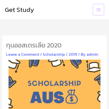
Skip
Main
Get Study
to
Men
content
ทุนออสเตรเลีย 2020
Leave a Comment
/
Scholarship
/
2019
/ By
admin