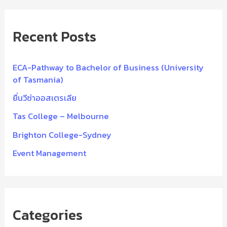
a
r
Recent Posts
c
h
f
ECA-Pathway to Bachelor of Business (University
of Tasmania)
o
ยื่นวีซ่าออสเตรเลีย
r
:
Tas College – Melbourne
Brighton College-Sydney
Event Management
Categories